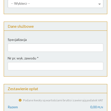
-- Wybierz --
Dane służbowe
Specjalizacja
Nr pr. wyk. zawodu
*
Zestawienie opłat
Podane kwoty są wartościami brutto i zawierają podatek VAT
0,00
PLN