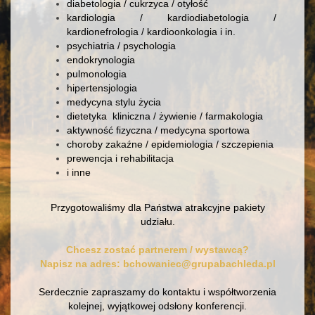
diabetologia / cukrzyca / otyłość
kardiologia / kardiodiabetologia /
kardionefrologia / kardioonkologia i in.
psychiatria / psychologia
endokrynologia
pulmonologia
hipertensjologia
medycyna stylu życia
dietetyka kliniczna / żywienie / farmakologia
aktywność fizyczna / medycyna sportowa
choroby zakaźne / epidemiologia / szczepienia
prewencja i rehabilitacja
i inne
Przygotowaliśmy dla Państwa atrakcyjne pakiety
udziału.
Chcesz zostać partnerem / wystawcą?
Napisz na adres:
bchowaniec@grupabachleda.pl
Serdecznie zapraszamy do kontaktu i współtworzenia
kolejnej, wyjątkowej odsłony konferencji.