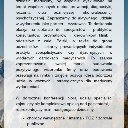
dziedzin medycyny, by wspólnie dyskutować na
temat współczesnych metod prewencji, diagnostyki,
leczenia oraz późniejszej rekonwalescencji
psychofizycznej. Zapraszamy do aktywnego udziału
w wydarzeniu jako partner – wystawca. To doskonała
okazja na dotarcie do specjalistów - praktyków,
konsultantów, ordynatorów i kierowników klinik i
oddziałów z całej Polski, a także do grona
uczestników - lekarzy prowadzących indywidualne
praktyki specjalistyczne czy dyżurujących w
wiodących ośrodkach medycznych. To szansa
zaprezentowania swojej marki, budowania
pozytywnego wizerunku firmy oraz budowania
przewagi na rynku i zajęcie pozycji lidera poprzzez
udział w ważnych i strategicznych dla medycyny
wydarzeniach.
W dorocznej konferencji biorą udział specjaliści
zajmujący się kompleksową opieką nad pacjentami,
reprezentujący m.in. następujące dziedziny:
choroby wewnętrzne / interna / POZ / zdrowie
publiczne